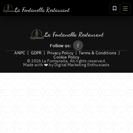
La Fontanella Restaurant
+40 268 456 156
+40 721 456 156
La Fontanella Restaurant
+40 766 456 156
Follow us:
ANPC
|
GDPR
|
Privacy Policy
|
Terms & Conditions
|
Cookie Policy
©
2026
La Fontanella
.
All rights reserved.
Made with ❤️ by Digital Marketing Enthusiasts