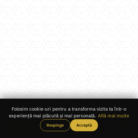
Folosim cookie-uri pentru a transforma vizita ta într-o
experiență mai plăcută și mai personală.
Află mai multe
Respinge
Acceptă
RO
EN
Change experience