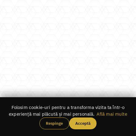
Folosim cookie-uri pentru a transforma vizita ta într-o
experiență mai plăcută și mai personală.
Află mai multe
Respinge
Acceptă
RO
EN
Change experience