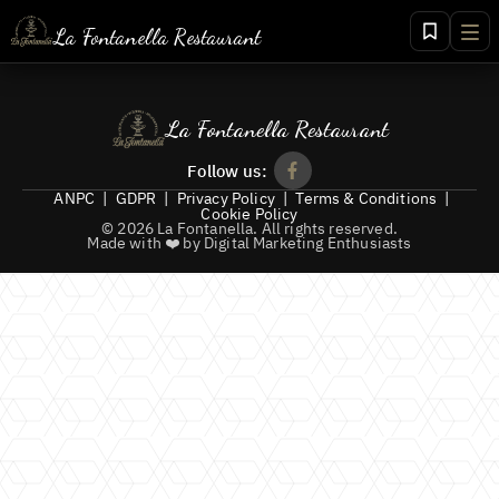
La Fontanella Restaurant
+40 268 456 156
+40 721 456 156
La Fontanella Restaurant
+40 766 456 156
Follow us:
ANPC
|
GDPR
|
Privacy Policy
|
Terms & Conditions
|
Cookie Policy
©
2026
La Fontanella
.
All rights reserved.
Made with ❤️ by Digital Marketing Enthusiasts