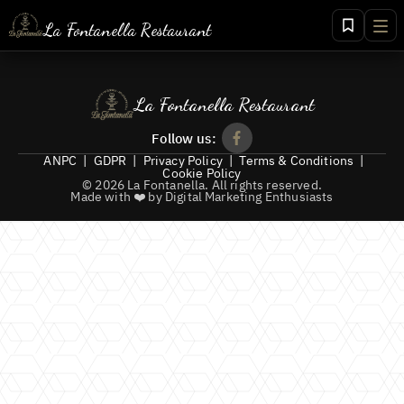
La Fontanella Restaurant
+40 268 456 156
+40 721 456 156
La Fontanella Restaurant
+40 766 456 156
Follow us:
ANPC
|
GDPR
|
Privacy Policy
|
Terms & Conditions
|
Cookie Policy
©
2026
La Fontanella
.
All rights reserved.
Made with ❤️ by Digital Marketing Enthusiasts