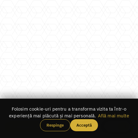
Folosim cookie-uri pentru a transforma vizita ta într-o
experiență mai plăcută și mai personală.
Află mai multe
Respinge
Acceptă
RO
EN
Change experience