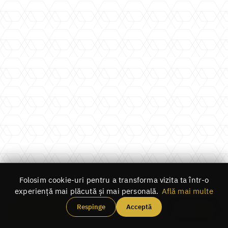
Folosim cookie-uri pentru a transforma vizita ta într-o
experiență mai plăcută și mai personală.
Află mai multe
Respinge
Acceptă
RO
EN
Change experience