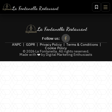
La Fontanella Restaurant
+40 268 456 156
+40 721 456 156
La Fontanella Restaurant
+40 766 456 156
Follow us:
ANPC
|
GDPR
|
Privacy Policy
|
Terms & Conditions
|
Cookie Policy
©
2026
La Fontanella
.
All rights reserved.
Made with ❤️ by Digital Marketing Enthusiasts