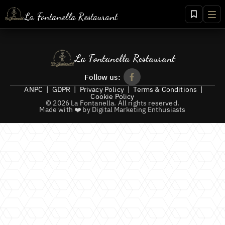
La Fontanella Restaurant
+40 268 456 156
+40 721 456 156
La Fontanella Restaurant
+40 766 456 156
Follow us:
ANPC
|
GDPR
|
Privacy Policy
|
Terms & Conditions
|
Cookie Policy
©
2026
La Fontanella
.
All rights reserved.
Made with ❤️ by Digital Marketing Enthusiasts