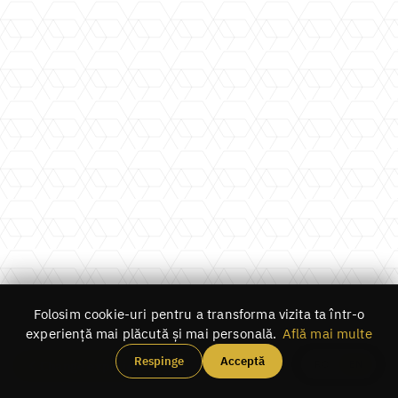
Folosim cookie-uri pentru a transforma vizita ta într-o
experiență mai plăcută și mai personală.
Află mai multe
Respinge
Acceptă
RO
EN
Change experience